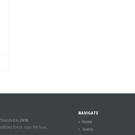
NAVIGATE
 founded in
2016
.
Home
ilitary force. Gain the love,
Teams