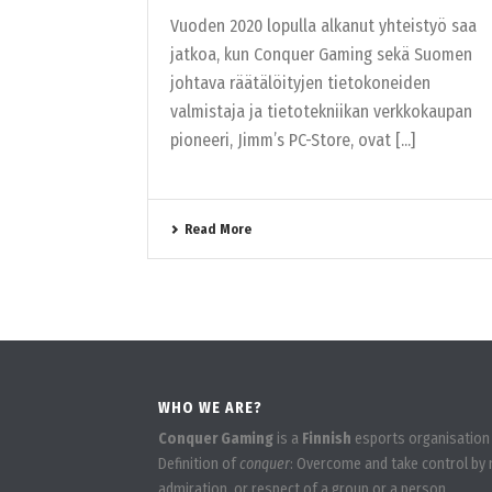
Vuoden 2020 lopulla alkanut yhteistyö saa
jatkoa, kun Conquer Gaming sekä Suomen
johtava räätälöityjen tietokoneiden
valmistaja ja tietotekniikan verkkokaupan
pioneeri, Jimm’s PC-Store, ovat [...]
Read More
WHO WE ARE?
Conquer Gaming
is a
Finnish
esports organisation
Definition of
conquer
: Overcome and take control by m
admiration, or respect of a group or a person.