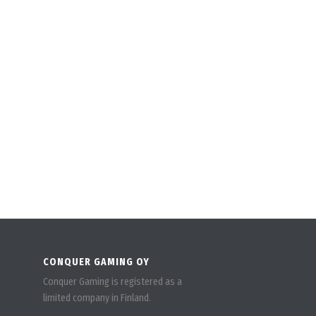
CONQUER GAMING OY
Conquer Gaming is registered as a
limited company in Finland.